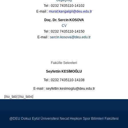
Tel : 0232 7435110-14102
E-mail :
murat.kangalgil@deu.edu.tr
Doç. Dr. Sercin KOSOVA
CV
Tel : 0232 7435110-14150
E-mail :
sercin.kosova@deu.edu.tr
Fakülte Sekreteri
Seyfettin KESİMOĞLU
Tel : 0232 7435110-14108
E-mail : seyfettin.kesimoglu@deu.edu.tr
[/su_tab] [/su_tabs]
@DEU Dokuz Eylül Üniversitesi Necat Hepkon Spor Bilimleri Fakültesi