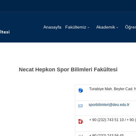
Anasayfa
Fakültemiz
Akademik
Öğre
Necat Hepkon Spor Bilimleri Fakültesi
Turabiye Mah. Beyler Cad. N
sporbilimleri@deu.edu.tr
+ 90 (232) 743 51 10 / + 90
+ 90 (232) 743 56 45