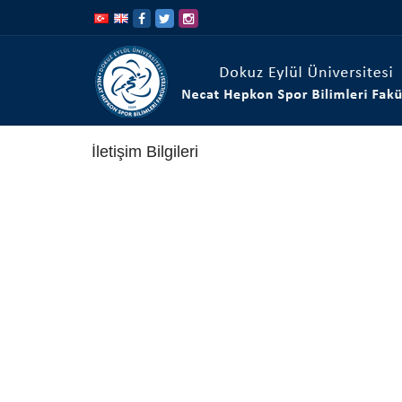
İçeriğe
Navigasyona
atla
atla
İletişim Bilgileri