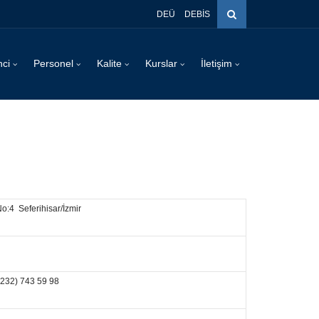
DEÜ
DEBİS
nci
Personel
Kalite
Kurslar
İletişim
o:4 Seferihisar/İzmir
 (232) 743 59 98