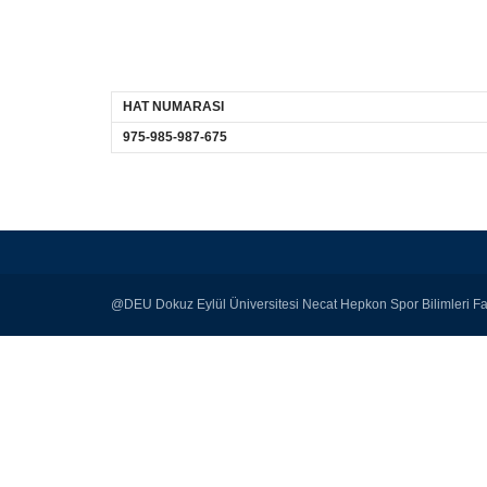
HAT NUMARASI
975-985-987-675
@DEU Dokuz Eylül Üniversitesi Necat Hepkon Spor Bilimleri Fa