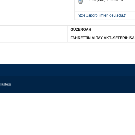
https://sporbilimleri.deu.edu.tr
GÜZERGAH
FAHRETTİN ALTAY AKT.-SEFERİHİS
kültesi