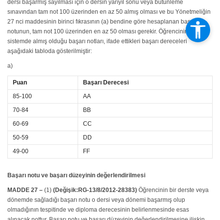
dersi başarmış sayılması için o dersin yarıyıl sonu veya bütünleme
sınavından tam not 100 üzerinden en az 50 almış olması ve bu Yönetmeliğin
27 nci maddesinin birinci fıkrasının (a) bendine göre hesaplanan başarı
notunun, tam not 100 üzerinden en az 50 olması gerekir. Öğrencinin mutlak
sistemde almış olduğu başarı notları, ifade ettikleri başarı dereceleri
aşağıdaki tabloda gösterilmiştir:
a)
Puan
Başarı Derecesi
85-100
AA
70-84
BB
60-69
CC
50-59
DD
49-00
FF
Başarı notu ve başarı düzeyinin değerlendirilmesi
MADDE 27 –
(1)
(Değişik:RG-13/8/2012-28383)
Öğrencinin bir derste veya
dönemde sağladığı başarı notu o dersi veya dönemi başarmış olup
olmadığının tespitinde ve diploma derecesinin belirlenmesinde esas
alınacak nottur. Başarı notu ve başarı düzeyinin değerlendirilmesine ilişkin