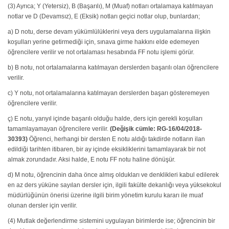
(3) Ayrıca; Y (Yetersiz), B (Başarılı), M (Muaf) notları ortalamaya katılmayan
notlar ve D (Devamsız), E (Eksik) notları geçici notlar olup, bunlardan;
a) D notu, derse devam yükümlülüklerini veya ders uygulamalarına ilişkin
koşulları yerine getirmediği için, sınava girme hakkını elde edemeyen
öğrencilere verilir ve not ortalaması hesabında FF notu işlemi görür.
b) B notu, not ortalamalarına katılmayan derslerden başarılı olan öğrencilere
verilir.
c) Y notu, not ortalamalarına katılmayan derslerden başarı gösteremeyen
öğrencilere verilir.
ç) E notu, yarıyıl içinde başarılı olduğu halde, ders için gerekli koşulları
tamamlayamayan öğrencilere verilir.
(Değişik cümle: RG-16/04/2018-
30393)
Öğrenci, herhangi bir dersten E notu aldığı takdirde notların ilan
edildiği tarihten itibaren, bir ay içinde eksikliklerini tamamlayarak bir not
almak zorundadır. Aksi halde, E notu FF notu haline dönüşür.
d) M notu, öğrencinin daha önce almış oldukları ve denklikleri kabul edilerek
en az ders yüküne sayılan dersler için, ilgili fakülte dekanlığı veya yüksekokul
müdürlüğünün önerisi üzerine ilgili birim yönetim kurulu kararı ile muaf
olunan dersler için verilir.
(4) Mutlak değerlendirme sistemini uygulayan birimlerde ise; öğrencinin bir