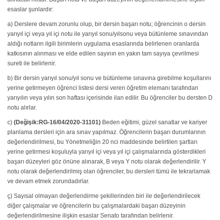
esaslar şunlardır:
a) Derslere devam zorunlu olup, bir dersin başarı notu; öğrencinin o dersin
yarıyıl içi veya yıl içi notu ile yarıyıl sonu/yılsonu veya bütünleme sınavından
aldığı notların ilgili birimlerin uygulama esaslarında belirlenen oranlarda
katkısının alınması ve elde edilen sayının en yakın tam sayıya çevrilmesi
sureti ile belirlenir.
b) Bir dersin yarıyıl sonu/yıl sonu ve bütünleme sınavına girebilme koşullarını
yerine getirmeyen öğrenci listesi dersi veren öğretim elemanı tarafından
yarıyılın veya yılın son haftası içerisinde ilan edilir. Bu öğrenciler bu dersten D
notu alırlar.
c)
(Değişik:RG-16/04/2020-31101)
Beden eğitimi, güzel sanatlar ve kariyer
planlama dersleri için ara sınav yapılmaz. Öğrencilerin başarı durumlarının
değerlendirilmesi, bu Yönetmeliğin 20 nci maddesinde belirtilen şartları
yerine getirmesi koşuluyla yarıyıl içi veya yıl içi çalışmalarında gösterdikleri
başarı düzeyleri göz önüne alınarak, B veya Y notu olarak değerlendirilir. Y
notu olarak değerlendirilmiş olan öğrenciler, bu dersleri tümü ile tekrarlamak
ve devam etmek zorundadırlar.
ç) Sayısal olmayan değerlendirme şekillerinden biri ile değerlendirilecek
diğer çalışmalar ve öğrencilerin bu çalışmalardaki başarı düzeyinin
değerlendirilmesine ilişkin esaslar Senato tarafından belirlenir.