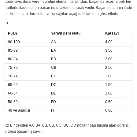
öğrenciye, dersi veren öğretim elemanı tarafından, başarı derecesini belirten
harflerle ifade edilen başarı notu takdir olunarak verilir. Başarı notlarının ifade
ettikleri başarı dereceleri ve katsayıları aşağıdaki tabloda gösterilmiştir:
a)
Puan
Yarıyıl Ders Notu
Katsayı
90-100
AA
4.00
85-89
BA
3.50
80-84
BB
3.00
75-79
CB
2.50
70-74
CC
2.00
65-69
DC
1.50
60-64
DD
1.00
50-59
FD
0.50
49 ve aşağısı
FF
0.00
(2) Bir dersten AA, BA, BB, CB, CC, DC, DD notlarından birisini alan öğrenci,
o dersi başarmış sayılır.