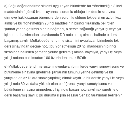
d) Bağıl değerlendirme sistemi uygulayan birimlerde bu Yönetmeliğin 8 inci
maddesinin üçüncü fıkrası uyarınca sorumlu olduğu tek dersin sınavına
girmeye hak kazanan öğrencilerden sorumlu olduğu tek dersi en az bir kez
almış ve bu Yönetmeliğin 20 nci maddesinin birinci fıkrasında belirtilen
şartları yerine getirmiş olan bir öğrenci, o derste sağladığı yarıyıl içi veya yıl
içi notuna bakılmadan sınavlarında DD notu almış olması halinde o dersi
başarmış sayılır. Mutlak değerlendirme sistemini uygulayan birimlerde tek
ders sınavından geçme notu; bu Yönetmeliğin 20 nci maddesinin birinci
fıkrasında belirtilen şartların yerine getirilmiş olması kaydıyla, yarıyıl içi veya
yıl içi notuna bakılmadan 100 üzerinden en az 50’dir.
e) Mutlak değerlendirme sistemi uygulayan birimlerde yarıyıl sonu/yılsonu ve
bütünleme sınavına girebilme şartlarının tümünü yerine getirmiş ve bir
yarıyılda en az iki ara sınavı yapılmış olmak kaydı ile bir derste yarıyıl içi veya
yıl içi notu 80 ve daha yüksek olan bir öğrenci, yarıyıl sonu/yılsonu ve
bütünleme sınavına girmeden, yıl içi notu başarı notu sayılmak sureti ile o
dersi başarmış sayılır. Bu duruma ilişkin esaslar Senato tarafından belirlenir.