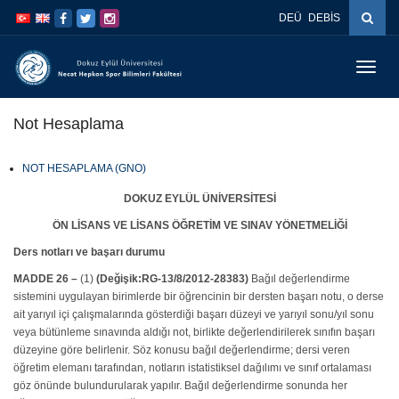
İçeriğe
Navigasyona
DEÜ
DEBİS
atla
atla
Menüy
Geç
Not Hesaplama
NOT HESAPLAMA (GNO)
DOKUZ EYLÜL ÜNİVERSİTESİ
ÖN LİSANS VE LİSANS ÖĞRETİM VE SINAV YÖNETMELİĞİ
Ders notları ve başarı durumu
MADDE 26 –
(1)
(Değişik:RG-13/8/2012-28383)
Bağıl değerlendirme
sistemini uygulayan birimlerde bir öğrencinin bir dersten başarı notu, o derse
ait yarıyıl içi çalışmalarında gösterdiği başarı düzeyi ve yarıyıl sonu/yıl sonu
veya bütünleme sınavında aldığı not, birlikte değerlendirilerek sınıfın başarı
düzeyine göre belirlenir. Söz konusu bağıl değerlendirme; dersi veren
öğretim elemanı tarafından, notların istatistiksel dağılımı ve sınıf ortalaması
göz önünde bulundurularak yapılır. Bağıl değerlendirme sonunda her